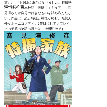
族』が、4月5日に発売になりました。特撮映
PEACE WINE
画、歴史、日本神話、怪獣フィギュア……髙
見澤さんが自分の好きなものを詰め込んだと
いう作品は、恋と特撮と神様が絡む、奇想天
外なホームコメディ。3作目にして大ブレイ
クの予感の物語の舞台は、神田明神です。