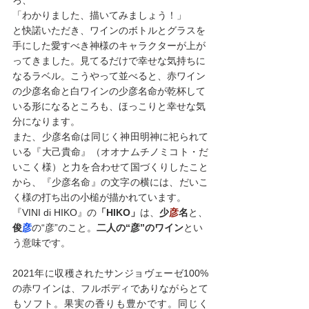
「わかりました、描いてみましょう！」
と快諾いただき、ワインのボトルとグラスを
手にした愛すべき神様のキャラクターが上が
ってきました。見てるだけで幸せな気持ちに
なるラベル。こうやって並べると、赤ワイン
の少彦名命と白ワインの少彦名命が乾杯して
いる形になるところも、ほっこりと幸せな気
分になります。
また、少彦名命は同じく神田明神に祀られて
いる『大己貴命』（オオナムチノミコト・だ
いこく様）と力を合わせて国づくりしたこと
から、『少彦名命』の文字の横には、だいこ
く様の打ち出の小槌が描かれています。
『VINI di HIKO』の
「HIKO」
は、
少
彦
名
と、
俊
彦
の“彦”のこと。
二人の“彦”のワイン
とい
う意味です。
2021年に収穫されたサンジョヴェーゼ100%
の赤ワインは、フルボディでありながらとて
もソフト。果実の香りも豊かです。同じく