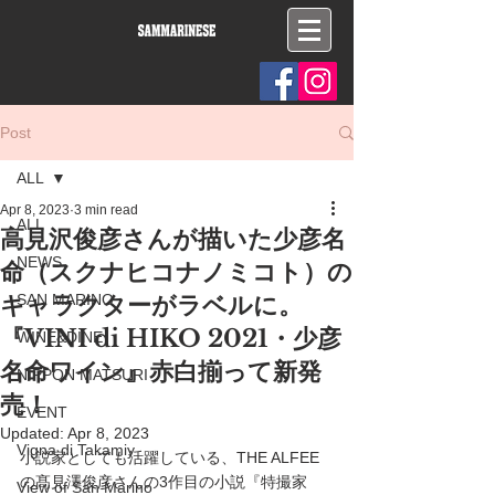
Post
ALL
Apr 8, 2023
3 min read
ALL
高見沢俊彦さんが描いた少彦名
NEWS
命（スクナヒコナノミコト）の
キャラクターがラベルに。
SAN MARINO
『VINI di HIKO 2021・少彦
WINE&DINE
名命ワイン』赤白揃って新発
NIPPON MATSURI
売！
EVENT
Updated:
Apr 8, 2023
Vigna di Takamiy
小説家としても活躍している、THE ALFEE
の髙見澤俊彦さんの3作目の小説『特撮家
View of San Marino