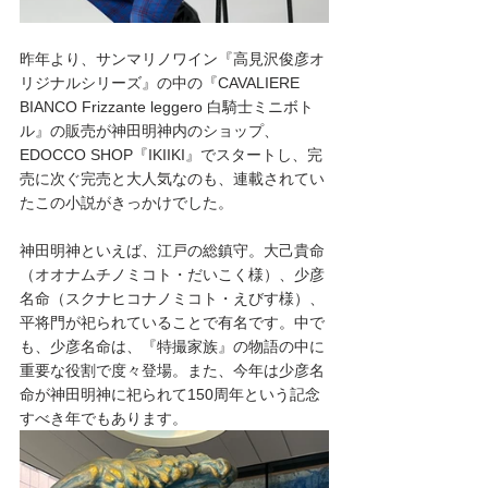
昨年より、サンマリノワイン『高見沢俊彦オ
リジナルシリーズ』の中の『CAVALIERE 
BIANCO Frizzante leggero 白騎士ミニボト
ル』の販売が神田明神内のショップ、
EDOCCO SHOP『IKIIKI』でスタートし、完
売に次ぐ完売と大人気なのも、連載されてい
たこの小説がきっかけでした。
神田明神といえば、江戸の総鎮守。大己貴命
（オオナムチノミコト・だいこく様）、少彦
名命（スクナヒコナノミコト・えびす様）、
平将門が祀られていることで有名です。中で
も、少彦名命は、『特撮家族』の物語の中に
重要な役割で度々登場。また、今年は少彦名
命が神田明神に祀られて150周年という記念
すべき年でもあります。