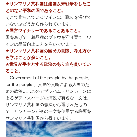
★
サンマリノ共和国は建国以来戦争をしたこ
とのない平和の国であること。
そこで作られているワインは、戦火を浴びて
いないぶどうから作られています。
★
国営ワイナリーであることあること。
国をあげて土着品種のブドウを守り育て、ワ
インの品質向上に力を注いでいます。
★
サンマリノ共和国の国民の意識、考え方か
ら学ぶことが多いこと。
★
世界が手本とする政治のあり方を貫いてい
ること。
「Government of the people by the people, 
for the people 」人民の人民による人民のた
めの政治……このアブラハム・リンカーンに
よるゲティスバーグの演説で有名な一文は、
サンマリノ共和国の憲法から選ばれたもの
で、リンカーンがその一文を使用する許可を
サンマリノ共和国から得ています。