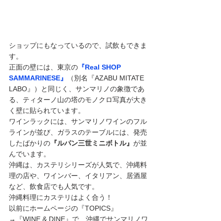
ショップにもなっているので、試飲もできま
す。
正面の壁には、東京の
『Real SHOP 
SAMMARINESE』
（別名『AZABU MITATE 
LABO』）と同じく、サンマリノの象徴であ
る、ティターノ山の塔のモノクロ写真が大き
く壁に貼られています。
ワインラックには、サンマリノワインのフル
ラインが並び、ガラスのテーブルには、発売
したばかりの
『ルパン三世ミニボトル』
が並
んでいます。
沖縄は、カステリシリーズが人気で、沖縄料
理の店や、ワインバー、イタリアン、居酒屋
など、飲食店でも人気です。
沖縄料理にカステリはよく合う！
以前にホームページの『TOPICS』
→『WINE & DINE』で、沖縄でサンマリノワ