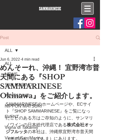
Post
ALL
Jun 6, 2022
4 min read
ALL
めんそーれ、沖縄！ 宜野湾市普
NEWS
天間にある『SHOP
SAMMARINESE
SAN MARINO
Okinawa』をご紹介します。
WINE&DINE
SAMMARINESEのホームページや、ECサイ
NIPPON MATSURI
ト『SHOP SAMMARINESE』をご覧になっ
EVENT
たことのある方はご存知のように、サンマリ
ノワインの日本総代理店である
株式会社オッ
Vigna di Takamiy
ジフルッタ
の本社は、沖縄県宜野湾市普天間
View of San Marino
（ぎのわんしふてんま）にあります。