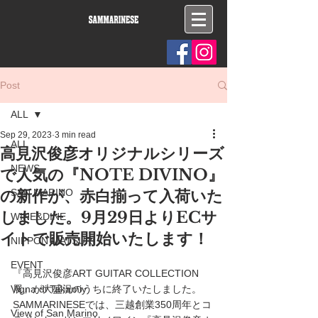
Post
ALL
Sep 29, 2023
3 min read
ALL
高見沢俊彦オリジナルシリーズ
NEWS
で人気の『NOTE DIVINO』
の新作が、赤白揃って入荷いた
SAN MARINO
しました。9月29日よりECサ
WINE&DINE
イトで販売開始いたします！
NIPPON MATSURI
EVENT
『高見沢俊彦ART GUITAR COLLECTION
Vigna di Takamiy
展』が大盛況のうちに終了いたしました。
SAMMARINESEでは、三越創業350周年とコ
View of San Marino