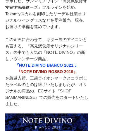
ラボした、サンマリノワイン『高見沢俊彦オ
リジナルシリーズ』フルラインを始め、
PEACE WINE
Takamiyスカルを刻印したリーデル社製オリ
ジナルワイングラスなどを受注販売。現在、
お届けの準備を進めています。
この企画に合わせて、ギター展のアイコンと
も言える、『高見沢俊彦オリジナルシリー
ズ』の中でも人気の『NOTE DIVINO』の新
しいヴィンテージ商品、
『NOTE DIVINO BIANCO 2021 』
『NOTE DIVINO ROSSO 2019』
を急遽入荷。三越ライオンマークとコラボし
たラベルのものは終了いたしましたが、オリ
ジナルの商品の、ECサイト『SHOP 
SAMMARINESE』での販売をスタートいたし
ました。