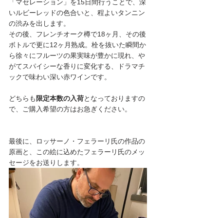
「マセレーション」を15日間行うことで、深
いルビーレッドの色合いと、程よいタンニン
の渋みを出します。
その後、フレンチオーク樽で18ヶ月、その後
ボトルで更に12ヶ月熟成。栓を抜いた瞬間か
ら徐々にフルーツの果実味が豊かに現れ、や
がてスパイシーな香りに変化する、ドラマチ
ックで味わい深い赤ワインです。
どちらも
限定本数の入荷
となっておりますの
で、ご購入希望の方はお急ぎください。
最後に、ロッサーノ・フェラーリ氏の作品の
原画と、この絵に込めたフェラーリ氏のメッ
セージをお送りします。