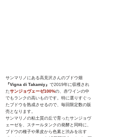
サンマリノにある高見沢さんのブドウ畑
『Vigna di Takamiy』
で2019年に収穫され
た
サンジョヴェーゼ100%
の、赤ワインの中
でもランクの高いものです。特に選りすぐっ
たブドウを熟成させるので、毎回限定数の販
売となります。
サンマリノの粘土質の丘で育ったサンジョヴ
ェーゼを、スチールタンクの発酵と同時に、
ブドウの種子や果皮から色素と渋みを出す