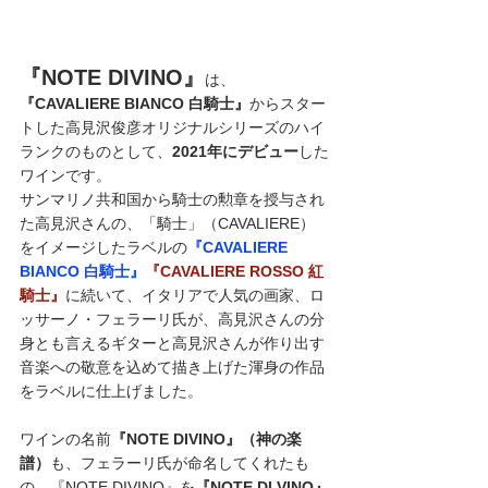
『NOTE DIVINO』
は、
『CAVALIERE BIANCO 白騎士』
からスター
トした高見沢俊彦オリジナルシリーズのハイ
ランクのものとして、
2021年にデビュー
した
ワインです。
サンマリノ共和国から騎士の勲章を授与され
た高見沢さんの、「騎士」（CAVALIERE）
をイメージしたラベルの
『CAVALIERE 
BIANCO 白騎士』
『CAVALIERE ROSSO 紅
騎士』
に続いて、イタリアで人気の画家、ロ
ッサーノ・フェラーリ氏が、高見沢さんの分
身とも言えるギターと高見沢さんが作り出す
音楽への敬意を込めて描き上げた渾身の作品
をラベルに仕上げました。
ワインの名前
『NOTE DIVINO』（神の楽
譜）
も、フェラーリ氏が命名してくれたも
の。『NOTE DIVINO』を
『NOTE DI VINO』