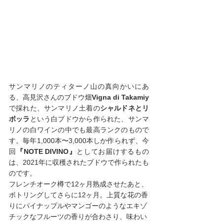
サンマリノのティターノ山の真向かいにあ
る、高見沢さんのブドウ畑
Vigna di Takamiy
で採れた、サンマリノ土着の
シャルドネとリ
ボッラ
という白ブドウから作られた、サンマ
リノの白ワインの中でも最高ランクのもので
す。毎年1,000本〜3,000本しか作られず、今
回
『NOTE DIVINO』
としてお届けするもの
は、2021年に収穫されたブドウで作られたも
のです。
フレンチオーク樽で12ヶ月熟成させたあと、
ボトリングしてさらに12ヶ月。上質な花の香
りにパイナップルやマンゴーのようなエキゾ
チックなフルーツの香りが合わさり、味わい