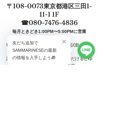
〒108-0073東京都港区三田1-
11-1 1F
☎080-7476-4836
毎月ときどき1:00PM〜5:00PMに営業
毎回、数種類のワインとお出汁が試飲できま
す。
試飲をご希望の方は、ご予約いただけるとゆ
っくり試飲していただけます。
試飲のご予約はこちら▶▶▶
詳しい情報は、FacebookやInstagramでお知
らせしますので
チェックしてみてください。
Facebook『AZABU MITATE LABO』はこち
ら▶▶▶
Instagram『lupin_the_third_wine』はこちら