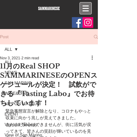
Post
ALL
Nov 3, 2021
2 min read
ALL
11月のReal SHOP
NEWS
SAMMARINESEのOPENス
ケジュールが決定！ 試飲がで
SAN MARINO
きる『Tasting Labo』でお待
WINE&DINE
ちしています！
NIPPON MATSURI
緊急事態宣言が解除となり、コロナもやっと
EVENT
収束に向かう兆しが見えてきました。
Vigna di Takamiy
まだまだ安心はできませんが、街に活気が戻
ってきて、皆さんの笑顔が輝いているのを見
View of San Marino