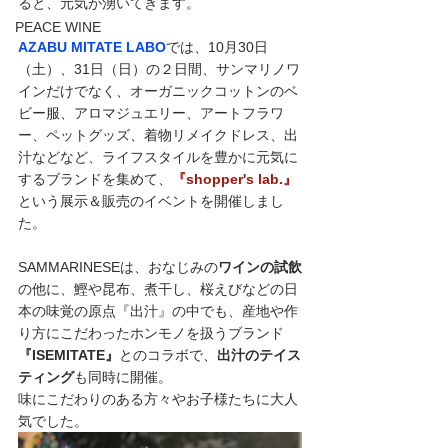
ると、元気が湧いてきます。
PEACE WINE
AZABU MITATE LABO
では、10月30日
（土）、31日（日）の２日間、サンマリノワ
インだけでなく、オーガニックコットンのベ
ビー服、アロマジュエリー、アートフラワ
ー、ペットグッズ、着物リメイクドレス、出
汁などなど、ライフスタイルを豊かに元気に
するブランドを集めて、
『shopper's lab.』
という展示＆販売のイベントを開催しまし
た。
SAMMARINESEは、おなじみの
ワインの試飲
の他に、鰹や昆布、煮干し、桜えびなどの日
本の味覚の原点『出汁』の中でも、産地や作
り方にこだわったホンモノを扱うブランド
『ISEMITATE』
とのコラボで、
出汁のテイス
ティング
も同時に開催。
味にこだわりのある方々やお子様たちに大人
気でした。