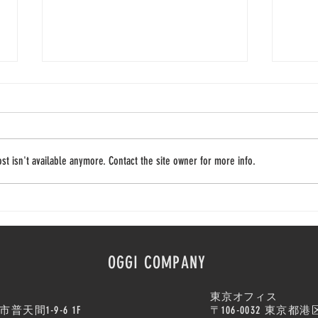
t isn't available anymore. Contact the site owner for more info.
サンマリノ共和国国営ワイナ
高見
リーと共に歩んで15年！
20
SAKURA AWARDSの受
マリ
賞がサンマリノでも話題にな
ダー
OGGI COMPANY
っています。次世代につなが
『N
るBIOワインでみなさんにも
BIA
タ
東京オフィス
感動のおすそ分け！
りで
普天間1-9-6 1F
〒
106-0032
東京都港区六本