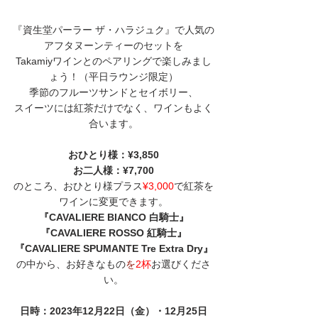
『資生堂パーラー ザ・ハラジュク』で人気の
アフタヌーンティーのセットを
Takamiyワインとのペアリングで楽しみまし
ょう！（平日ラウンジ限定）
季節のフルーツサンドとセイボリー、
スイーツには紅茶だけでなく、ワインもよく
合います。
おひとり様：¥3,850
お二人様：¥7,700
のところ、おひとり様プラス
¥3,000
で紅茶を
ワインに変更できます。
『CAVALIERE BIANCO 白騎士』
『CAVALIERE ROSSO 紅騎士』
『CAVALIERE SPUMANTE Tre Extra Dry』
の中から、
お好きなもの
を
2杯
お選びくださ
い。
日時：2023年12月22日（金）・12月25日