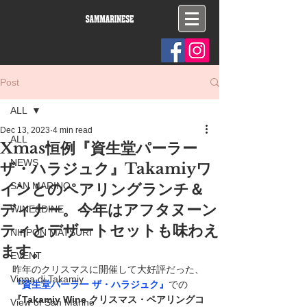
Post
ALL
Dec 13, 2023
4 min read
ALL
Xmas恒例『資生堂パーラー
NEWS
ザ・ハラジュク』Takamiyワ
インとのペアリングランチ＆
SAN MARINO
ディナー。今年はアフタヌーン
WINE&DINE
ティとデザートセットも味わえ
NIPPON MATSURI
ます。
EVENT
昨年のクリスマスに開催して大好評だった、
Vigna di Takamiy
『資生堂パーラー ザ・ハラジュク』
での
『Takamiy Wine クリスマス・ペアリングコ
View of San Marino