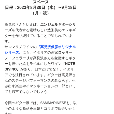
スペース
日程：2023年8月30日（水）〜9月18日
（月・祝）
高見沢さんといえば、
エンジェルギターシリ
ーズ
を代表する素晴らしい造形美のエレキギ
ターを作り続けていることで知られていま
す。
サンマリノワインの
『高見沢俊彦オリジナル
シリーズ』
にも、イタリアの画家
ロッサー
ノ・フェラーリ
が高見沢さんを象徴するギタ
ーを描いた絵をラベルにしたワイン
『NOTE 
DIVINO』
があり、日本だけでなく、イタリ
アでも注目されています。ギターは高見沢さ
んのステージパフォーマンスのみならず、生
み出す楽曲やイマジネーションの一部といっ
ても過言ではないでしょう。
今回のギター展では、SAMMARINESEも、以
下のような商品を三越とコラボで販売いたし
ます。