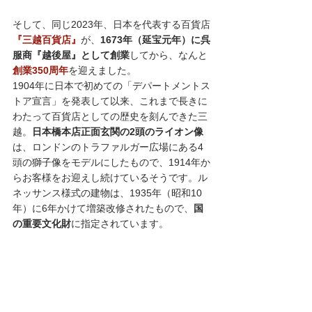
そして、同じ2023年、日本を代表する百貨店
『三越百貨店』
が、
1673年（延宝元年）に呉
服商『越後屋』として創業
してから、なんと
創業350周年
を迎えました。
1904年に日本で初めての「デパートメントス
トア宣言」を発表して以来、これまで長きに
わたって百貨店としての歴史を刻んできた三
越。
日本橋本店正面玄関の2頭のライオン像
は、ロンドンのトラファルガー広場にある4
頭の獅子像をモデルにしたもので、1914年か
らお客様をお迎えし続けているそうです。ル
ネッサンス様式の建物は、1935年（昭和10
年）に6年かけて増築改修されたもので、
国
の重要文化財
に指定されています。