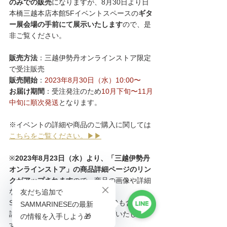
のみでの販売
になりますが、8月30日より日
本橋三越本店本館5Fイベントスペースの
ギタ
ー展会場の手前にて展示いたします
ので、是
非ご覧ください。
販売方法
：三越伊勢丹オンラインストア限定
で受注販売
販売開始
：
2023年8月30日（水）10:00〜
お届け期間
：受注発注のため
10月下旬〜11月
中旬に順次発送
となります。
※イベントの詳細や商品のご購入に関しては
こちらをご覧ください。▶︎▶︎
※
2023年8月23日（水）より、「三越伊勢丹
オンラインストア」の商品詳細ページのリン
クがアップされます
ので、商品の画像や詳細
などはそちらからご覧ください。
SAMMARINESEでも、23日に画像も含めた
詳細をこのコラムページにアップいたしま
す。