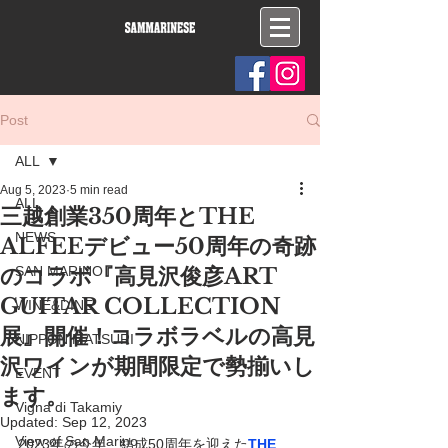
Post
ALL
Aug 5, 2023
5 min read
ALL
三越創業350周年とTHE
NEWS
ALFEEデビュー50周年の奇跡
のコラボ『高見沢俊彦ART
SAN MARINO
GUITAR COLLECTION
WINE&DINE
展』開催！コラボラベルの高見
NIPPON MATSURI
沢ワインが期間限定で勢揃いし
EVENT
ます。
Vigna di Takamiy
Updated:
Sep 12, 2023
View of San Marino
2023年の今年、結成50周年を迎えた
THE 