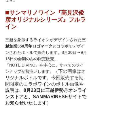
◼️
サンマリノワイン『高見沢俊
彦オリジナルシリーズ』フルラ
イン
三越を象徴するライオンがデザインされた
三
越創業350周年ロゴマーク
とコラボでデザイ
ンされたボトルで販売します。8月30日〜9月
18日の会期のみの限定販売。
『NOTE DIVINO』を中心に、すべてのライ
（下の画像はオ
ンナップが勢揃いします。
リジナルボトルです。今回販売する期
間限定のコラボワインのボトル画像や
説明は、
8月23日に三越伊勢丹オンライ
ンストアと、SAMMARINESEサイトで
お知らせいたします
）