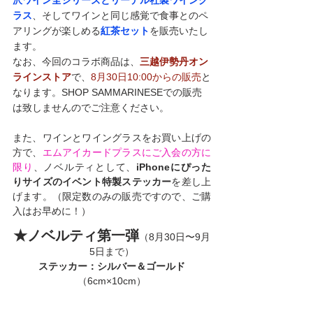
ラス
、そしてワインと同じ感覚で食事とのペ
アリングが楽しめる
紅茶セット
を販売いたし
ます。
なお、今回のコラボ商品は、
三越伊勢丹オン
ラインストア
で、
8月30日10:00からの販売
と
なります。SHOP SAMMARINESEでの販売
は致しませんのでご注意ください。
また、ワインとワイングラスをお買い上げの
方で、
エムアイカードプラスにご入会の方に
限り
、ノベルティとして、
iPhoneにぴった
りサイズのイベント特製ステッカー
を差し上
げます。（限定数のみの販売ですので、ご購
入はお早めに！）
★ノベルティ第一弾
（8月30日〜9月
5日まで）
ステッカー：シルバー＆ゴールド
（6cm×10cm）