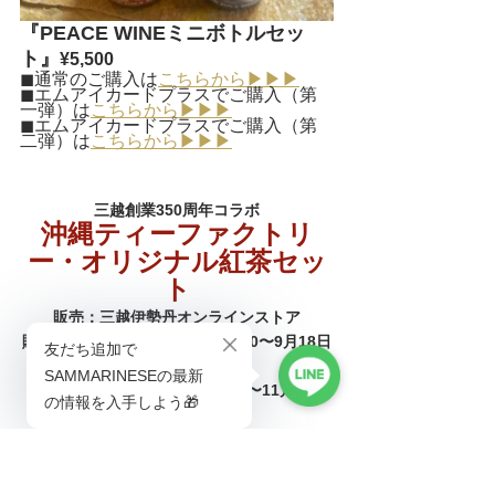
『PEACE WINEミニボトルセッ
ト』
¥5,500
◼︎通常のご購入は
こちらから▶︎▶︎▶︎
◼︎エムアイカードプラスでご購入（第
一弾）は
こちらから▶︎▶︎▶︎
◼︎エムアイカードプラスでご購入（第
二弾）は
こちらから▶︎▶︎▶︎
三越創業350周年コラボ
沖縄ティーファクトリ
ー・オリジナル紅茶セッ
ト
販売：三越伊勢丹オンラインストア
販売期間：2023年8月30日10：00〜9月18日
19：00
発送：受注生産のため10月下旬〜11月中旬
アルコールが苦手でワインの飲めない方に、
ワインと同じ感覚で食事やデザートとペアリ
ングできる紅茶をご用意いたしました。スリ