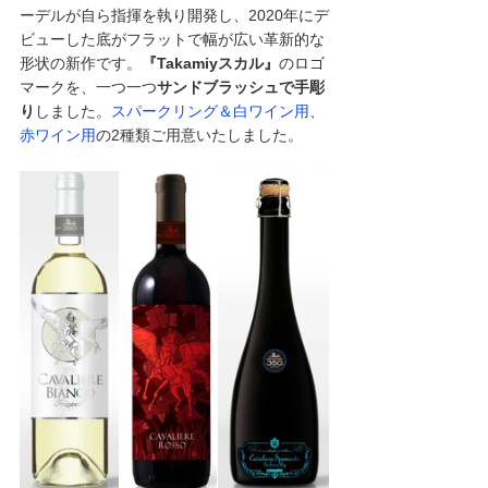
ーデルが自ら指揮を執り開発し、2020年にデ
ビューした底がフラットで幅が広い革新的な
形状の新作です。
『Takamiyスカル』
のロゴ
マークを、一つ一つ
サンドブラッシュで手彫
り
しました。
スパークリング＆白ワイン用
、
赤ワイン用
の2種類ご用意いたしました。