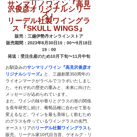
サンマリノワイン『高見
沢俊彦オリジナルシリー
ズ』
リーデル社製ワイングラ
ス『SKULL WINGS』
販売：三越伊勢丹オンラインストア
販売期間：2023年8月30日10：00〜9月18日
19：00
発送：受注生産のため10月下旬〜11月中旬
お馴染みの
サンマリノワイン『高見沢俊彦オ
リジナルシリーズ』
と、三越創業350周年の
ライオンマークがラベルでコラボいたしまし
た。それぞれの歴史の重みと、未来に向けた
メッセージが込められています。
また、ワインの味や香りとグラスの形の関係
を長年研究し続け、葡萄品種に合わせて形を
変えるなど、ワインを最も美味しく飲むため
のグラスを作っているワイングラスの名門、
オーストリアの
リーデル社製ワイングラス
も
販売。
リーデル家10代目当首、ゲオルグ・リ