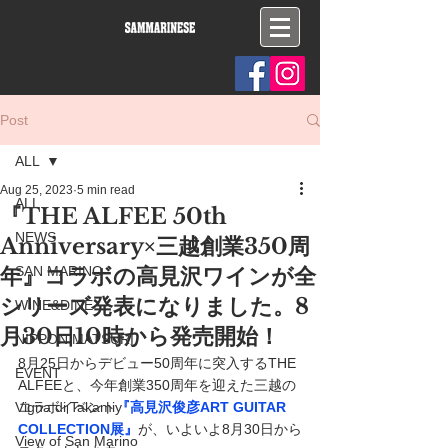
Post
ALL
Aug 25, 2023
5 min read
ALL
『THE ALFEE 50th
NEWS
Anniversary×三越創業350周
年』コラボの高見沢ワインが全
SAN MARINO
シリーズ発表になりました。8
WINE&DINE
月30日10時から発売開始！
NIPPON MATSURI
8月25日からデビュー50周年に突入するTHE 
EVENT
ALFEEと、今年創業350周年を迎えた三越の
Vigna di Takamiy
コラボイベント
『高見沢俊彦ART GUITAR 
COLLECTION展』
が、いよいよ8月30日から
View of San Marino