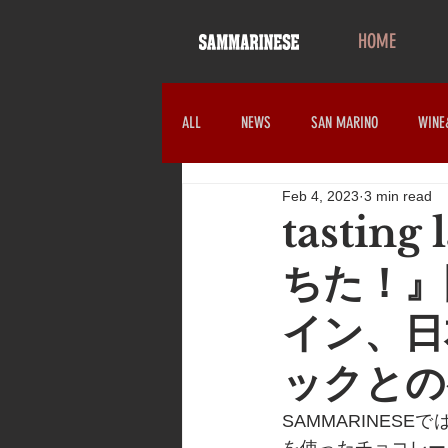
HOME
ALL
NEWS
SAN MARINO
WINE
Feb 4, 2023
3 min read
tasti
ちた！』
イン、日
ックとの
SAMMARINE