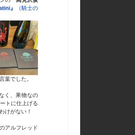
ンの
『高見沢俊
atini』
（騎士の
言葉でした。
なく、果物なの
ートに仕上げる
わけがない！
人のアルフレッド