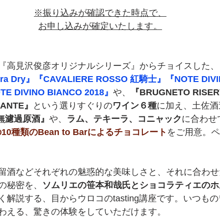
※振り込みが確認できた時点で、
お申し込みが確定いたします。
『高見沢俊彦オリジナルシリーズ』からチョイスした、
xtra Dry』『CAVALIERE ROSSO 紅騎士』『NOTE DIVI
OTE DIVINO BIANCO 2018』
や、
『BRUGNETO RISE
MANTE』
という選りすぐりの
ワイン６種
に加え、土佐酒
re無濾過原酒』
や、
ラム、テキーラ、コニャック
に合わせ
10種類のBean to Barによるチョコレート
をご用意。ペ
留酒などそれぞれの魅惑的な美味しさと、それに合わせ
の秘密を、
ソムリエの笹本和哉氏とショコラティエのホ
く解説する、目からウロコのtasting講座です。いつも
わえる、驚きの体験をしていただけます。