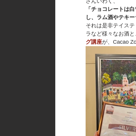
さんいわく、
「チョコレートは白
し、ラム酒やテキー
それは是非テイステ
ラなど様々なお酒と
グ講座
が、Cacao