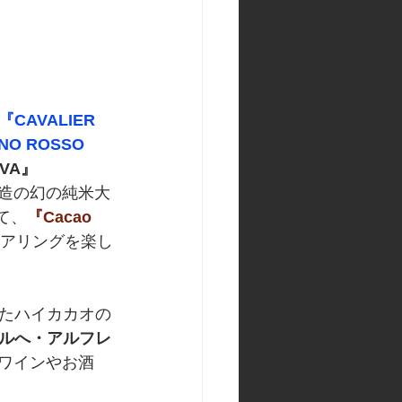
『CAVALIER 
NO ROSSO 
RVA』
造の幻の純米大
て、
『Cacao 
アリングを楽し
たハイカカオの
ルへ・アルフレ
のワインやお酒