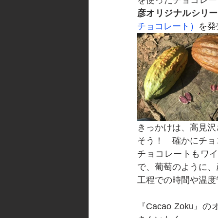
を使ったチョコレー
彦オリジナルシリー
チョコレート）
を発
きっかけは、高見沢
そう！　確かにチョ
チョコレートもワ
で、葡萄のように、
工程での時間や温度
『Cacao Zok