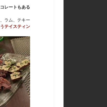
コレートもある
、ラム、テキー
うテイスティン