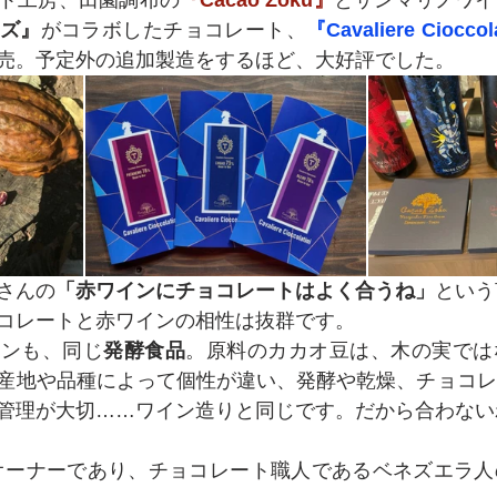
ト工房、田園調布の
『Cacao Zoku』
とサンマリノワイ
ズ』
がコラボしたチョコレート、
『Cavaliere Cioccol
売。予定外の追加製造をするほど、大好評でした。
さんの
「赤ワインにチョコレートはよく合うね」
という
コレートと赤ワインの相性は抜群です。
インも、同じ
発酵食品
。原料のカカオ豆は、木の実では
産地や品種によって個性が違い、発酵や乾燥、チョコレ
管理が大切……ワイン造りと同じです。だから合わない
u』のオーナーであり、チョコレート職人であるベネズエラ