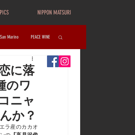
PICS
NIPPON MATSURI
 San Marino
PEACE WINE
が恋に落
種のワ
コニャ
んか？
ズエラ産のカカオ