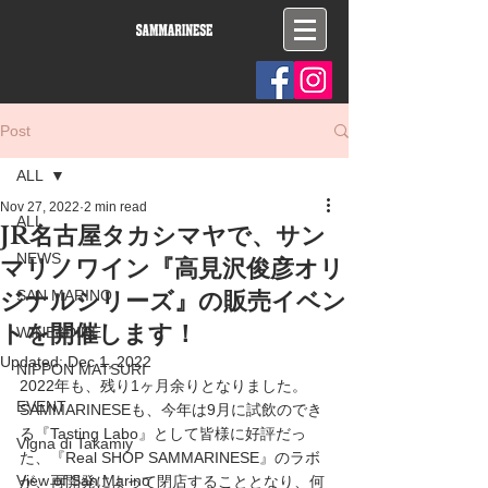
Post
ALL
Nov 27, 2022
2 min read
ALL
JR名古屋タカシマヤで、サン
NEWS
マリノワイン『高見沢俊彦オリ
ジナルシリーズ』の販売イベン
SAN MARINO
トを開催します！
WINE&DINE
Updated:
Dec 1, 2022
NIPPON MATSURI
2022年も、残り1ヶ月余りとなりました。
EVENT
SAMMARINESEも、今年は9月に試飲のでき
る『Tasting Labo』として皆様に好評だっ
Vigna di Takamiy
た、『Real SHOP SAMMARINESE』のラボ
View of San Marino
が、再開発によって閉店することとなり、何