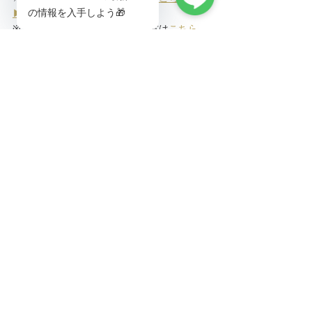
▶▶▶
※『PEACE WINE』をご購入の方は
こちら
▶▶▶
NEWS
EVENT
Vigna di Takamiy
See All
Recent Posts