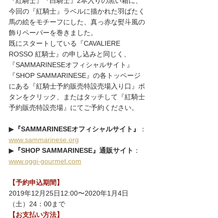
『紅騎士』『白騎士』2本入りの黒い箱に、
今回の『紅騎士』ラベルに描かれた羽ばたく
馬の絵をモチーフにした、真っ赤な熨斗風の
飾りペーパーを巻きました。
既にスタートしている『CAVALIERE 
ROSSO 紅騎士』の申し込みと同じく、
『SAMMARINESEオフィシャルサイト』
『SHOP SAMMARINESE』の各トッページ
にある『紅騎士予約販売特設売場入り口』ボ
タンをクリック、またはタッチして『紅騎士
予約販売特設売場』にてご予約ください。
▶
『SAMMARINESEオフィシャルサイト』
：
www.sammarinese.org
▶
『SHOP SAMMARINESE』通販サイト
：
www.oggi-gourmet.com
【予約申込期間】
2019年12月25日12:00〜2020年1月4日
（土）24：00まで
【お支払い方法】