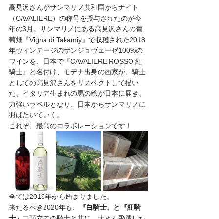
高見沢さんがサンマリノ共和国からナイト
（CAVALIERE）の称号を授与されたのが今
年の3月。サンマリノにある高見沢さんの葡
萄畑『Vigna di Takamiy』で収穫された2018
年ヴィンテージのサンジョヴェーゼ100%の
ワインを、日本で『CAVALIERE ROSSO 紅
騎士』と名付け、モデナ出身の画家が、騎士
としての高見沢さんをリスペクトして描い
た、イタリア生まれの馬の絵が日本に届き、
力強いラベルとなり、日本からサンマリノに
羽ばたいていく。
これぞ、最高のコラボレーションです！
全ては2019年から始まりました。
来たるべき2020年も、
『白騎士』と『紅騎
士』
二頭立ての騎士と共に、大きく飛躍した