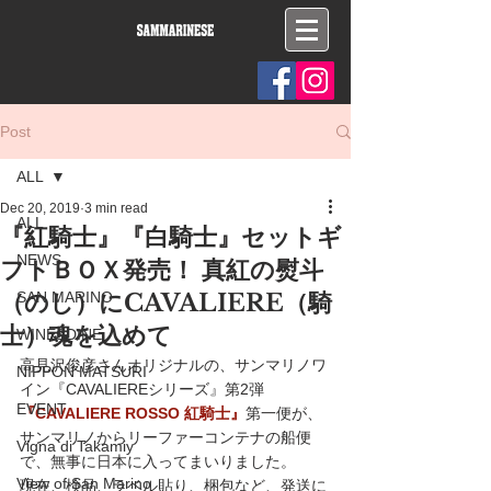
Post
ALL
Dec 20, 2019
3 min read
ALL
『紅騎士』『白騎士』セットギ
NEWS
フトＢＯＸ発売！ 真紅の熨斗
（のし）にCAVALIERE（騎
SAN MARINO
士）魂を込めて
WINE&DINE
高見沢俊彦さんオリジナルの、サンマリノワ
NIPPON MATSURI
イン『CAVALIEREシリーズ』第2弾
EVENT
『CAVALIERE ROSSO 紅騎士』
第一便が、
サンマリノからリーファーコンテナの船便
Vigna di Takamiy
で、無事に日本に入ってまいりました。
View of San Marino
現在、検品、ラベル貼り、梱包など、発送に