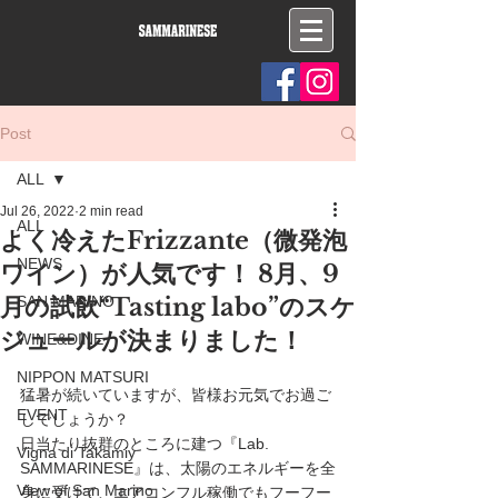
Post
ALL
Jul 26, 2022
2 min read
ALL
よく冷えたFrizzante（微発泡
NEWS
ワイン）が人気です！ 8月、9
月の試飲“Tasting labo”のスケ
SAN MARINO
ジュールが決まりました！
WINE&DINE
NIPPON MATSURI
猛暑が続いていますが、皆様お元気でお過ご
EVENT
しでしょうか？
日当たり抜群のところに建つ『Lab. 
Vigna di Takamiy
SAMMARINESE』は、太陽のエネルギーを全
View of San Marino
身に受けて、エアコンフル稼働でもフーフー