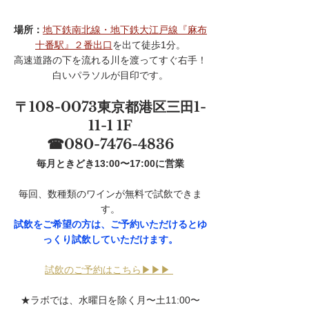
場所：
地下鉄南北線・地下鉄大江戸線『麻布
十番駅』２番出口
を出て徒歩1分。
高速道路の下を流れる川を渡ってすぐ右手！
白いパラソルが目印です。
〒108-0073東京都港区三田1-
11-1 1F
☎080-7476-4836
毎月ときどき13:00〜17:00に営業
毎回、数種類のワインが無料で試飲できま
す。
試飲をご希望の方は、ご予約いただけるとゆ
っくり試飲していただけます。
試飲のご予約はこちら▶▶▶ 
★ラボでは、水曜日を除く月〜土11:00〜