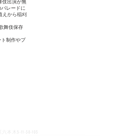
舞伎出演が無
のパレードに
植えから稲刈
統歌舞伎保存
ート制作やプ
木5-11-38-103