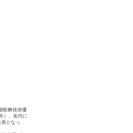
5期歌舞伎俳優
5年）、名代に
会員となっ