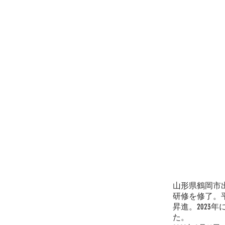
山形県鶴岡市出
研修を修了。平
昇進。202
た。