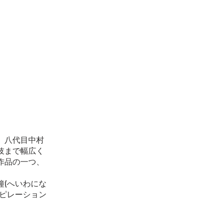
、八代目中村
伎まで幅広く
作品の一つ、
(へいわにな
ピレーション