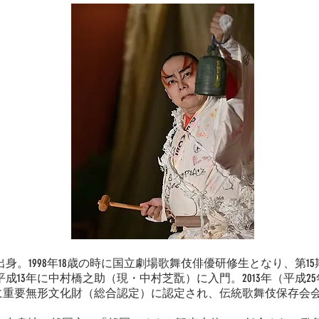
身。1998年18歳の時に国立劇場歌舞伎俳優研修生となり、第1
成13年に中村橋之助（現・中村芝翫）に入門。2013年（平成2
3年に重要無形文化財（総合認定）に認定され、伝統歌舞伎保存会