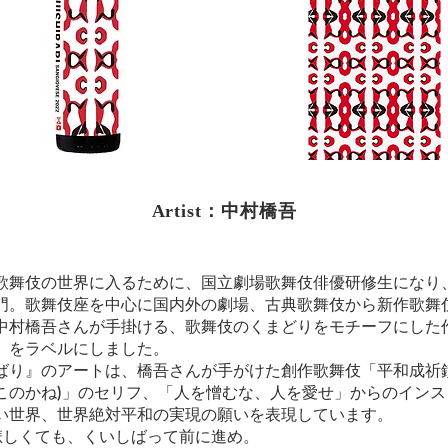
Artist：中村橋吾
歌舞伎の世界に入るために、国立劇場歌舞伎俳優研修生になり
門。歌舞伎座を中心に国内外の劇場、古典歌舞伎から新作歌舞
中村橋吾さんが手掛ける、歌舞伎のくまどりをモチーフにした
』をラベルにしました。
ばり』のアートは、橋吾さんが手がけた創作歌舞伎「平和成祈鐘
このかね)」のセリフ、「人を憎むな、人を愛せ」からのインス
い世界、世界絶対平和の実現の願いを表現しています。
、悲しくても、くいしばって前に進め。