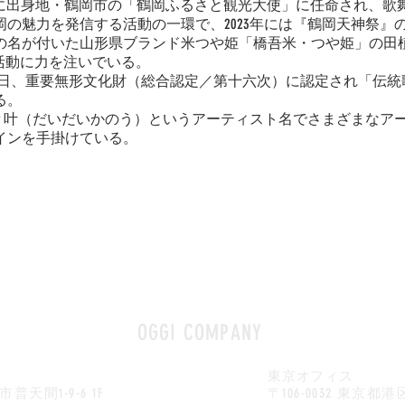
16日に出身地・鶴岡市の「鶴岡ふるさと観光大使」に任命され、歌
岡の魅力を発信する活動の一環で、2023年には『鶴岡天神祭』
の名が付いた山形県ブランド米つや姫「橋吾米・つや姫」の田
R活動に力を注いでいる。
0月18日、重要無形文化財（総合認定／第十六次）に認定され「伝
る。
ら大々叶（だいだいかのう）というアーティスト名でさまざまなア
インを手掛けている。
OGGI COMPANY
タ
東京オフィス
普天間1-9-6 1F
〒
106-0032
東京都港区六本