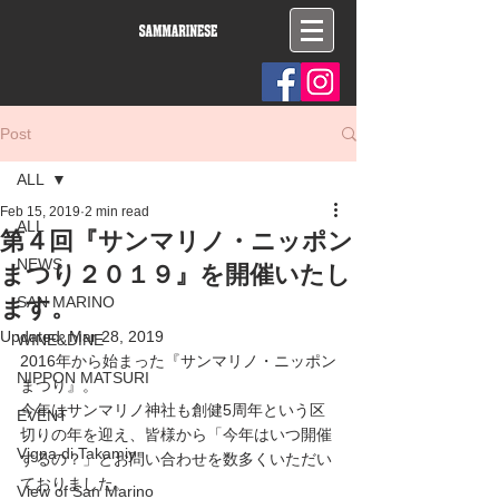
Post
ALL
Feb 15, 2019
2 min read
ALL
第４回『サンマリノ・ニッポン
NEWS
まつり２０１９』を開催いたし
ます。
SAN MARINO
Updated:
Mar 28, 2019
WINE&DINE
2016年から始まった『サンマリノ・ニッポン
NIPPON MATSURI
まつり』。
今年はサンマリノ神社も創健5周年という区
EVENT
切りの年を迎え、皆様から「今年はいつ開催
Vigna di Takamiy
するの？」とお問い合わせを数多くいただい
ておりました。
View of San Marino